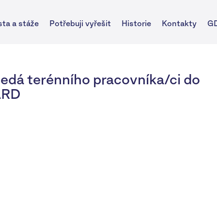
sta a stáže
Potřebuji vyřešit
Historie
Kontakty
G
edá terénního pracovníka/ci do
ARD