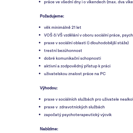
práce ve všední dny i o víkendech (max. dva vík
Požadujeme:
věk minimálně 21 let
VOŠ či VŠ vzdělání v oboru sociální práce, psyc
praxe v sociální oblasti (i dlouhodobější stáže)
trestní bezúhonnost
dobré komunikační schopnosti
aktivní a zodpovědný přístup k práci
uživatelskou znalost práce na PC
Výhodou:
praxe v sociálních službách pro uživatele nealk
praxe v zdravotnických službách
započatý psychoterapeutický výcvik
Nabízíme: