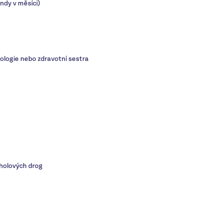
endy v měsíci)
hologie nebo zdravotní sestra
oholových drog