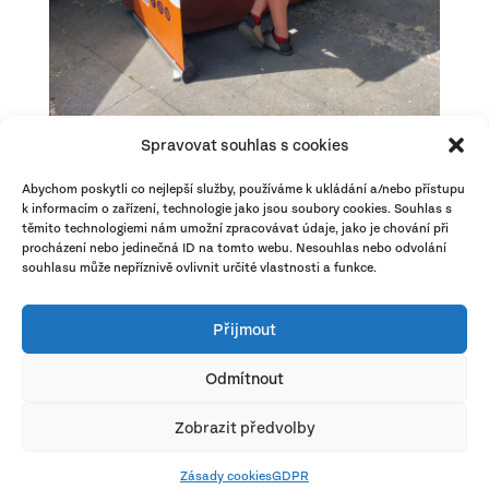
Spravovat souhlas s cookies
Abychom poskytli co nejlepší služby, používáme k ukládání a/nebo přístupu
Rubriky:
k informacím o zařízení, technologie jako jsou soubory cookies. Souhlas s
těmito technologiemi nám umožní zpracovávat údaje, jako je chování při
Kariéra
procházení nebo jedinečná ID na tomto webu. Nesouhlas nebo odvolání
souhlasu může nepříznivě ovlivnit určité vlastnosti a funkce.
PROGRESSIVE
Štítky:
Přijmout
pf
pražský deník
sociální bydlení
Odmítnout
Zobrazit předvolby
Zásady cookies
GDPR