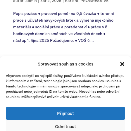
autor:
admin
|
Zář 2, 2025
|
Kariéra
,
PROGRESSIVE
Popis pozice: ● pracovní poměr na 0,5 úvazku ● terénní
práce s uživateli návykových látek a výměna injekčního
materiálu ● sociální práce a poradenství ● práce v 8
hodinových denních směnách ve všedních dnech ●
nástup 1. října 2025 Požadujeme: ● VOŠ či...
« Starší příspěvky
Další příspěvky »
Spravovat souhlas s cookies
Rubriky:
Kariéra
Abychom poskytli co nejlepší služby, používáme k ukládání a/nebo přístupu
k informacím o zařízení, technologie jako jsou soubory cookies. Souhlas s
PROGRESSIVE
těmito technologiemi nám umožní zpracovávat údaje, jako je chování při
procházení nebo jedinečná ID na tomto webu. Nesouhlas nebo odvolání
Štítky:
souhlasu může nepříznivě ovlivnit určité vlastnosti a funkce.
pf
pražský deník
sociální bydlení
Přijmout
Odmítnout