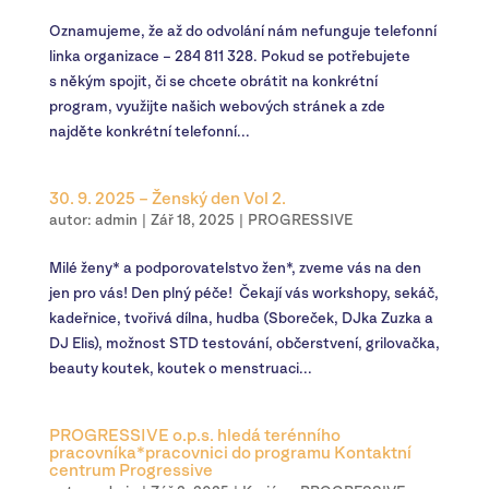
Oznamujeme, že až do odvolání nám nefunguje telefonní
linka organizace – 284 811 328. Pokud se potřebujete
s někým spojit, či se chcete obrátit na konkrétní
program, využijte našich webových stránek a zde
najděte konkrétní telefonní...
30. 9. 2025 – Ženský den Vol 2.
autor:
admin
|
Zář 18, 2025
|
PROGRESSIVE
Milé ženy* a podporovatelstvo žen*, zveme vás na den
jen pro vás! Den plný péče! Čekají vás workshopy, sekáč,
kadeřnice, tvořivá dílna, hudba (Sboreček, DJka Zuzka a
DJ Elis), možnost STD testování, občerstvení, grilovačka,
beauty koutek, koutek o menstruaci...
PROGRESSIVE o.p.s. hledá terénního
pracovníka*pracovnici do programu Kontaktní
centrum Progressive